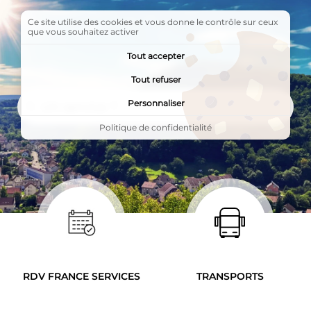
Ce site utilise des cookies et vous donne le contrôle sur ceux
que vous souhaitez activer
Tout accepter
Tout refuser
Rechercher
Rechercher
Personnaliser
Politique de confidentialité
LES PAGES LES PLUS CONSULTÉES
Accès rapides
RDV FRANCE SERVICES
TRANSPORTS