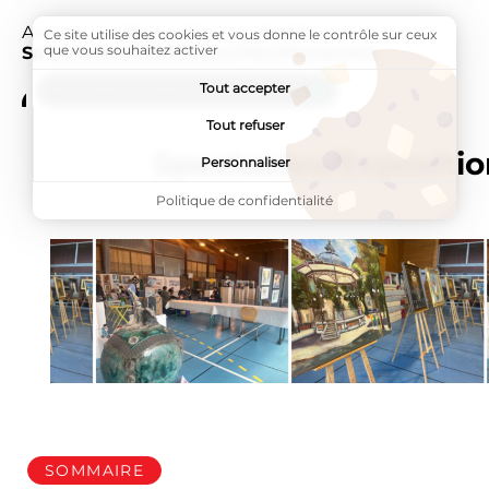
Accueil
Mes sorties & activités
Page active :
Ce site utilise des cookies et vous donne le contrôle sur ceux
que vous souhaitez activer
Spectacles/Expositions/Manifestations
Tout accepter
ADDTOANY (SHARE) EST DÉSACTIVÉ.
Tout refuser
Spectacles/Expositio
Personnaliser
Politique de confidentialité
SOMMAIRE